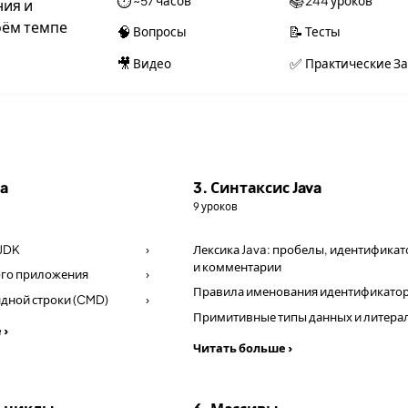
⏱
📚
~57 часов
244 уроков
ния и
оём темпе
🧠
📝
Вопросы
Тесты
🎥
✅
Видео
Практические З
va
3. Синтаксис Java
9 уроков
 JDK
›
Лексика Java: пробелы, идентифика
и комментарии
ого приложения
›
Правила именования идентификато
дной строки (CMD)
›
Примитивные типы данных и литера
 ›
Читать больше ›