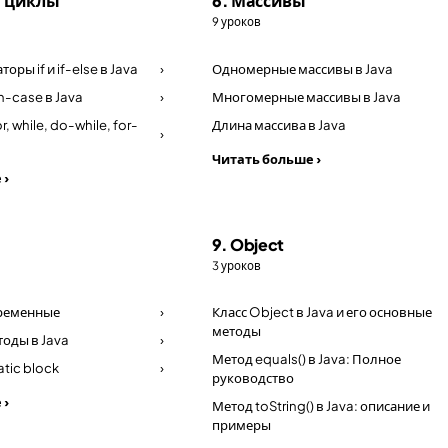
и циклы
6. Массивы
9 уроков
оры if и if-else в Java
›
Одномерные массивы в Java
h-case в Java
›
Многомерные массивы в Java
r, while, do-while, for-
Длина массива в Java
›
Читать больше ›
 ›
9. Object
3 уроков
еременные
›
Класс Object в Java и его основные
методы
тоды в Java
›
Метод equals() в Java: Полное
atic block
›
руководство
 ›
Метод toString() в Java: описание и
примеры