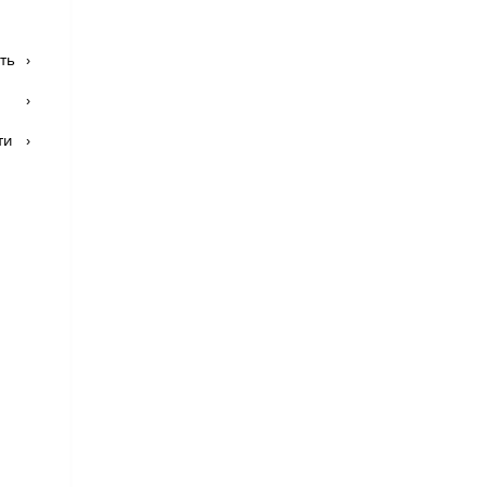
ть
›
›
ти
›