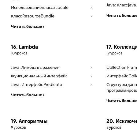
Java: Класс jav
Использование класса Locale
›
Читать больше
Класс ResourceBundle
›
Читать больше ›
16. Lambda
17. Коллекц
10 уроков
19 уроков
Java: Лямбда выражения
›
Collection Fra
Функциональный интерфейс
›
Интерфейс Coll
Java: Интерфейс Predicate
›
Структуры данн
программиров
Читать больше ›
Читать больше
19. Алгоритмы
20. Исключ
9 уроков
8 уроков