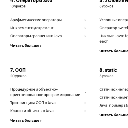
4. Операторы Java
5. Условия 
10 уроков
8 уроков
Арифметические операторы
›
Условные операт
Инкремент и декремент
›
Оператор switc
Операторы сравнения в Java
›
Циклы в Java: fo
each
Читать больше ›
Читать больше
7. ООП
8. static
20 уроков
5 уроков
Процедурное и объектно-
Статические п
›
ориентированное программирование
Статические ме
Три принципа ООП в Java
›
Java: пример st
Классы и объекты в Java
›
Читать больше
Читать больше ›