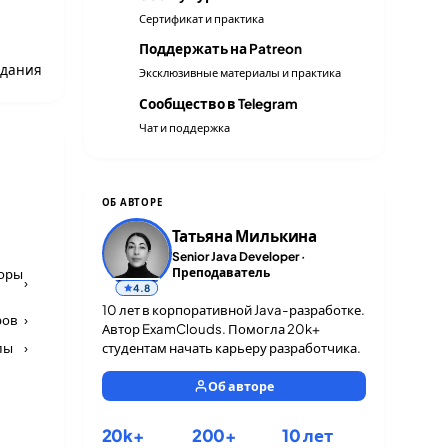
🎓
Сертификат и практика
Поддержать на Patreon
♥
адания
Эксклюзивные материалы и практика
Сообщество в Telegram
✈
Чат и поддержка
ОБ АВТОРЕ
Татьяна Милькина
Senior Java Developer ·
торы
Преподаватель
›
4.8
10 лет в корпоративной Java-разработке.
ров
›
Автор ExamClouds. Помогла 20k+
лы
›
студентам начать карьеру разработчика.
Об авторе
20k+
200+
10 лет