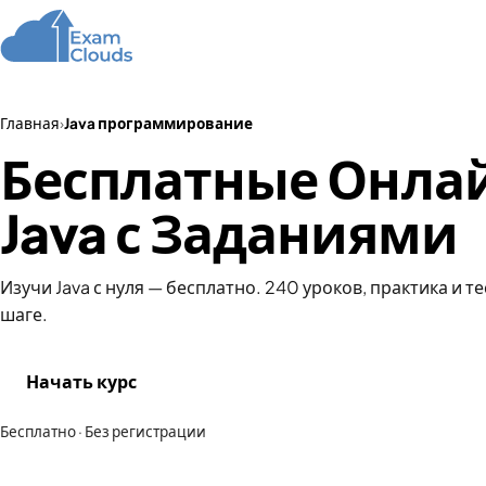
Главная
К
Главная
›
Java программирование
Бесплатные Онла
Java с Заданиями
Изучи Java с нуля — бесплатно. 240 уроков, практика и т
шаге.
Начать курс
Бесплатно · Без регистрации