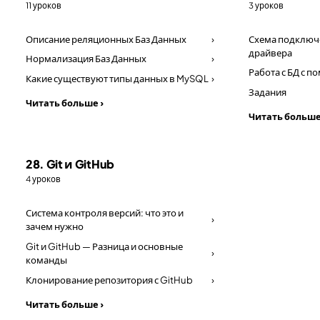
11 уроков
3 уроков
Описание реляционных Баз Данных
›
Схема подключе
драйвера
Нормализация Баз Данных
›
Работа с БД с 
Какие существуют типы данных в MySQL
›
Задания
Читать больше ›
Читать больше
28. Git и GitHub
4 уроков
Система контроля версий: что это и
›
зачем нужно
Git и GitHub — Разница и основные
›
команды
Клонирование репозитория с GitHub
›
Читать больше ›