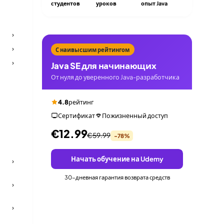
студентов
уроков
опыт Java
›
›
С наивысшим рейтингом
›
Java SE для начинающих
От нуля до уверенного Java-разработчика
4.8
рейтинг
Сертификат
Пожизненный доступ
€12.99
€59.99
-78%
Начать обучение на Udemy
›
30-дневная гарантия возврата средств
›
›