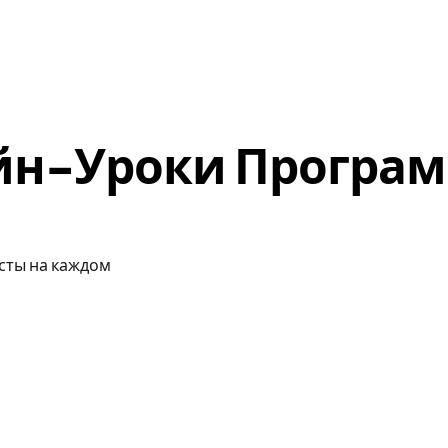
урсы
Тесты
Практические Задания
Видео
Блог
йн-Уроки Програм
есты на каждом