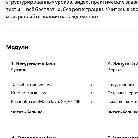
структурированных уроков, видео, практические зада
тесты — всё бесплатно, без регистрации. Учитесь в св
и закрепляйте знания на каждом шаге.
Модули
1. Введение в Java
2. Запуск Ja
5 уроков
13 уроков
10 особенностей Java
›
Как установить
История языка Java
›
Создание перв
Разнообразие Мира Java: SE, EE, ME
›
Команды коман
Читать больше ›
Читать больше