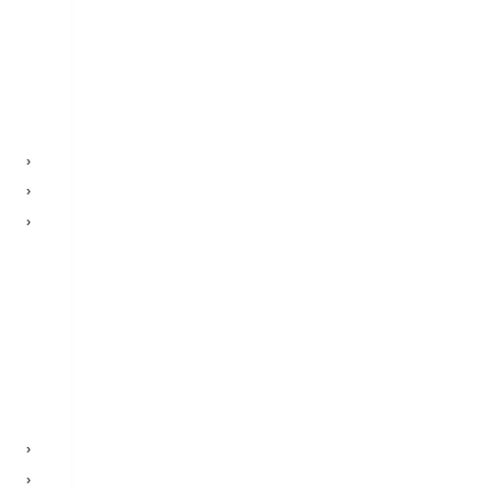
›
›
›
›
›