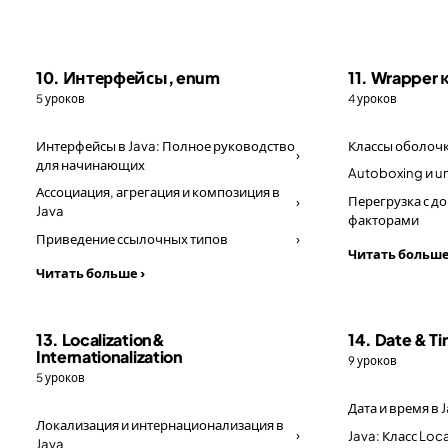
10. Интерфейсы, enum
11. Wrapper
5 уроков
4 уроков
Интерфейсы в Java: Полное руководство
Классы оболочк
›
для начинающих
Autoboxing и u
Ассоциация, агрегация и композиция в
Перегрузка с 
›
Java
факторами
Приведение ссылочных типов
›
Читать больше
Читать больше ›
13. Localization&
14. Date & T
Internationalization
9 уроков
5 уроков
Дата и время в J
Локализация и интернационализация в
›
Java: Класс Loc
Java