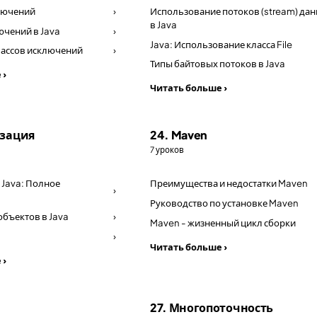
лючений
›
Использование потоков (stream) да
в Java
чений в Java
›
Java: Использование класса File
лассов исключений
›
Типы байтовых потоков в Java
 ›
Читать больше ›
изация
24. Maven
7 уроков
 Java: Полное
Преимущества и недостатки Maven
›
Руководство по установке Maven
бъектов в Java
›
Maven - жизненный цикл сборки
›
Читать больше ›
 ›
27. Многопоточность