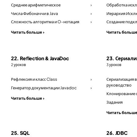
Среднее арифметическое
›
Обработка иск
Числа Фибоначчи в Java
›
Иерархия Исклю
Сложность алгоритма и O-нотация
›
Создание подк
Читать больше ›
Читать больше
22. Reflection & JavaDoc
23. Сериал
2 уроков
3 уроков
Рефлексия и класс Class
›
Сериализация в
руководство
Генератор документации Javadoc
›
Клонирование о
Читать больше ›
Задания
Читать больше
25. SQL
26. JDBC