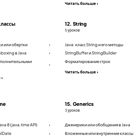
Читать больше ›
 классы
12. String
5 уроков
и или обертки
›
Java: класс String и его методы
nboxing в Java
›
StringBuffer и StringBuilder
дополнительными
Форматирование строк
›
Читать больше ›
 ›
ime
15. Generics
3 уроков
ava 8 (java.time API)
›
Дженерики или обобщения в Java
alDate
›
Вложенные или внутренние классы