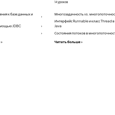
14 уроков
ния к базе данных и
Многозадачность vs. многопоточнос
›
Интерфейс Runnable и класс Thread в
помощью JDBC
›
Java
›
Состояния потоков в многопоточнос
 ›
Читать больше ›