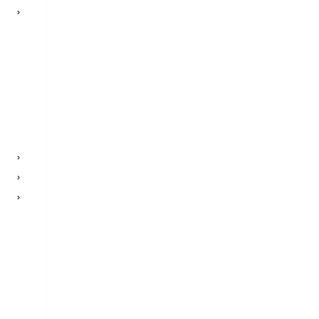
›
›
›
›