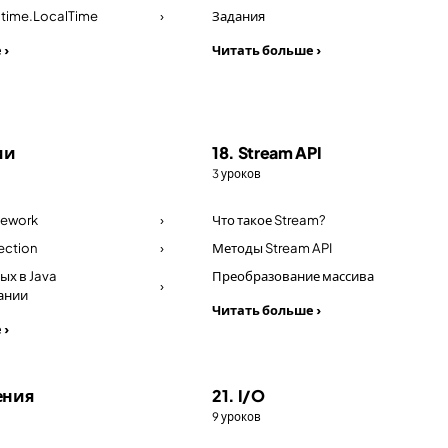
a.time.LocalTime
›
Задания
 ›
Читать больше ›
ии
18. Stream API
3 уроков
mework
›
Что такое Stream?
ection
›
Методы Stream API
ых в Java
Преобразование массива
›
ании
Читать больше ›
 ›
ения
21. I/O
9 уроков