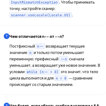
. Чтобы принимать
InputMismatchException
точку, настройте сканер:
.
scanner.useLocale(Locale.US)
Чем отличается n-- от --n?
Постфиксный
возвращает текущее
n--
значение
и только потом уменьшает
n
переменную; префиксный
сначала
--n
уменьшает, а возвращает уже новое значение. В
условии
это значит, что тело
while (n-- > 0)
цикла выполнится и для
— сравнение
n = 0
происходит со старым значением.
Что будет, если убрать скобки в условии с &&