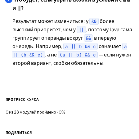
и ||?
Результат может измениться: у
более
&&
высокий приоритет, чем у
, поэтому Java сама
||
группирует операнды вокруг
в первую
&&
очередь. Например,
означает
a || b && c
a
, а не
— если нужен
|| (b && c)
(a || b) && c
второй вариант, скобки обязательны.
ПРОГРЕСС КУРСА
0 из 28 модулей пройдено · 0%
ПОДЕЛИТЬСЯ