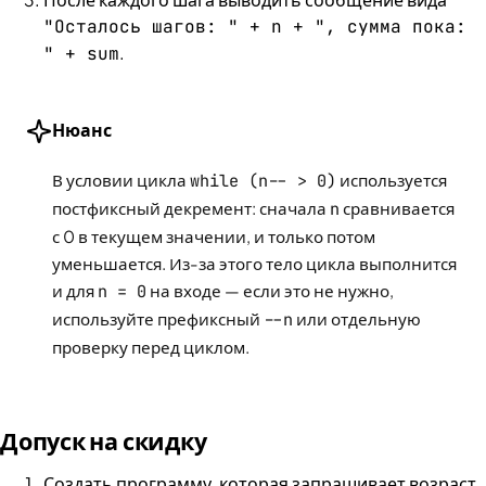
"Осталось шагов: " + n + ", сумма пока:
.
" + sum
Нюанс
В условии цикла
while (n-- > 0)
используется
постфиксный декремент: сначала
n
сравнивается
с 0 в текущем значении, и только потом
уменьшается. Из-за этого тело цикла выполнится
и для
n = 0
на входе — если это не нужно,
используйте префиксный
--n
или отдельную
проверку перед циклом.
Допуск на скидку
Создать программу, которая запрашивает возраст