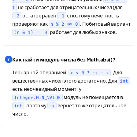
не сработает для отрицательных чисел (для
1
остаток равен
), поэтому нечётность
-3
-1
проверяют как
. Побитовый вариант
n % 2 != 0
работает для любых знаков.
(n & 1) == 0
Как найти модуль числа без Math.abs()?
Тернарной операцией:
. Для
x < 0 ? -x : x
вещественных чисел этого достаточно. Для
int
есть неочевидный момент: у
модуль не помещается в
Integer.MIN_VALUE
, поэтому
вернёт то же отрицательное
int
-x
число.