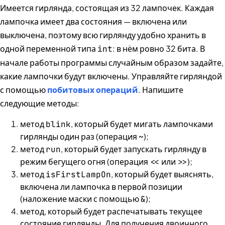
Имеется гирлянда, состоящая из 32 лампочек. Каждая
лампочка имеет два состояния — включена или
выключена, поэтому всю гирлянду удобно хранить в
одной переменной типа
: в нём ровно 32 бита. В
int
начале работы программы случайным образом задайте,
какие лампочки будут включены. Управляйте гирляндой
с помощью
побитовых операций
. Напишите
следующие методы:
метод
, который будет мигать лампочками
blink
гирлянды один раз (операция
);
~
метод
, который будет запускать гирлянду в
run
режим бегущего огня (операция
или
);
<<
>>
метод
, который будет выяснять,
isFirstLampOn
включена ли лампочка в первой позиции
(наложение маски с помощью
);
&
метод, который будет распечатывать текущее
состояние гирлянды. Для получения двоичного