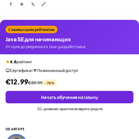
f
✈
𝕏
🔗
С наивысшим рейтингом
Java SE для начинающих
От нуля до уверенного Java-разработчика
4.8
рейтинг
Сертификат
Пожизненный доступ
€12.99
€59.99
-78%
Начать обучение на Udemy
30-дневная гарантия возврата средств
ОБ АВТОРЕ