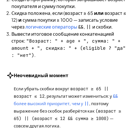
покупателя и сумму покупки.
Скидка положена, если (возраст ≥ 65
или
возраст ≤
12)
и
сумма покупки ≥ 1000 — записать условие
через
логические операторы
,
и скобки.
&&
||
Вывести итоговое сообщение конкатенацией
строк:
"Возраст: " + age + ", сумма: " +
amount + ", скидка: " + (eligible ? "да"
.
: "нет")
Неочевидный момент
Если убрать скобки вокруг
возраст ≥ 65 ||
возраст ≤ 12
, результат может измениться: у
&&
более высокий приоритет, чем у
||
, поэтому
выражение без скобок разберётся как
(возраст ≥
65) || (возраст ≤ 12 && сумма ≥ 1000)
—
совсем другая логика.