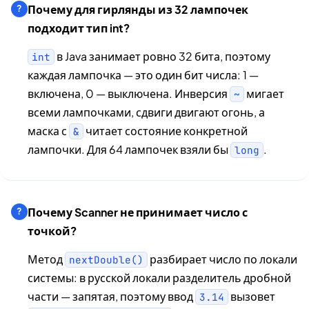
Почему для гирлянды из 32 лампочек
подходит тип int?
в Java занимает ровно 32 бита, поэтому
int
каждая лампочка — это один бит числа: 1 —
включена, 0 — выключена. Инверсия
мигает
~
всеми лампочками, сдвиги двигают огонь, а
маска с
читает состояние конкретной
&
лампочки. Для 64 лампочек взяли бы
.
long
Почему Scanner не принимает число с
точкой?
Метод
разбирает число по локали
nextDouble()
системы: в русской локали разделитель дробной
части — запятая, поэтому ввод
вызовет
3.14