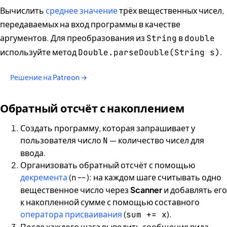
Вычислить
среднее значение
трёх вещественных чисел,
передаваемых на вход программы в качестве
аргументов. Для преобразования из
в
String
double
используйте метод
.
Double.parseDouble(String s)
Решение на Patreon →
Обратный отсчёт с накоплением
Создать программу, которая запрашивает у
пользователя число
— количество чисел для
N
ввода.
Организовать обратный отсчёт с помощью
декремента
(
): на каждом шаге считывать одно
n--
вещественное число через
Scanner
и добавлять его
к накопленной сумме с помощью составного
оператора присваивания
(
).
sum += x
После каждого шага выводить сообщение вида