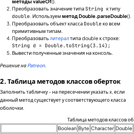
методы valueOf
().
Преобразовать значение типа
к типу
String
. Используем
метод Double.parseDouble
().
double
Преобразовать объект класса
ко всем
Double
примитивным типам.
Преобразовать
литерал
типа double к строке:
String d = Double.toString(3.14);
Вывести полученные значения на консоль.
Решение на
Patreon
.
2. Таблица методов классов оберток
Заполнить табличку - на пересечении указать x, если
данный метод существует у соответствующего класса
оболочки.
Таблица методов классов о
Boolean
Byte
Character
Double