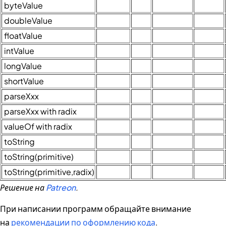
byteValue
doubleValue
floatValue
intValue
longValue
shortValue
parseXxx
parseXxx with radix
valueOf with radix
toString
toString(primitive)
toString(primitive,radix)
Решение на
Patreon
.
При написании программ обращайте внимание
на
рекомендации по оформлению кода
.