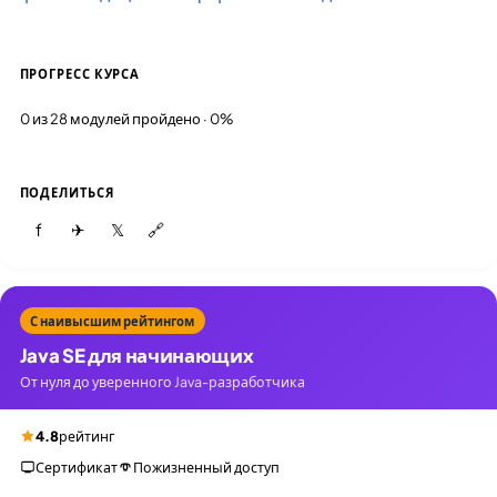
ПРОГРЕСС КУРСА
0 из 28 модулей пройдено · 0%
ПОДЕЛИТЬСЯ
f
✈
𝕏
🔗
С наивысшим рейтингом
Java SE для начинающих
От нуля до уверенного Java-разработчика
4.8
рейтинг
Сертификат
Пожизненный доступ