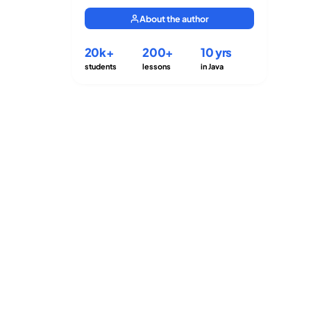
About the author
20k+
200+
10 yrs
students
lessons
in Java