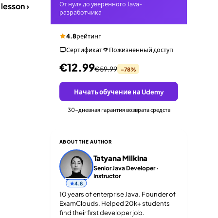
От нуля до уверенного Java-
lesson ›
разработчика
4.8
рейтинг
Сертификат
Пожизненный доступ
€12.99
€59.99
-78%
Начать обучение на Udemy
30-дневная гарантия возврата средств
ABOUT THE AUTHOR
Tatyana Milkina
Senior Java Developer ·
Instructor
4.8
10 years of enterprise Java. Founder of
ExamClouds. Helped 20k+ students
find their first developer job.