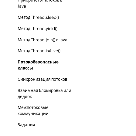
Java
Метод Thread.sleep()
Метод Thread.yield()
Метод Thread.join() в Java
Метод Thread.isAlive()
Потокобезопасные
классы
Синхронизация потоков
Взаимная блокировка или
дедлок
Межпотоковые
коммуникации
Задания