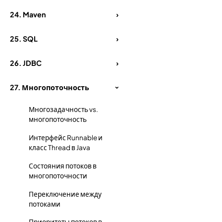
24.
Maven
›
25.
SQL
›
26.
JDBC
›
27.
Многопоточность
›
Многозадачность vs.
многопоточность
Интерфейс Runnable и
класс Thread в Java
Состояния потоков в
многопоточности
Переключение между
потоками
Приоритеты потоков в