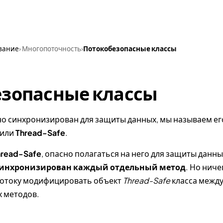
Tests
Interview Questions
Practical Tasks
Video
вание
› Многопоточность
›
Потокобезопасные классы
езопасные классы
но синхронизирован для защиты данных, мы называем ег
или
Thread-Safe
.
hread-Safe
, опасно полагаться на него для защиты данны
инхронизирован каждый отдельный метод
. Но ниче
потоку модифицировать объект
Thread-Safe
класса межд
 методов.