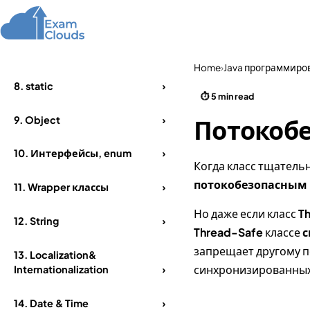
6.
Массивы
›
Home
Courses
7.
ООП
›
Home
›
Java программиро
8.
static
›
⏱ 5 min read
9.
Object
›
Потокоб
10.
Интерфейсы, enum
›
Когда класс тщатель
потокобезопасным
11.
Wrapper классы
›
Но даже если класс
T
12.
String
›
Thread-Safe
классе
с
запрещает другому 
13.
Localization&
синхронизированных
Internationalization
›
14.
Date & Time
›