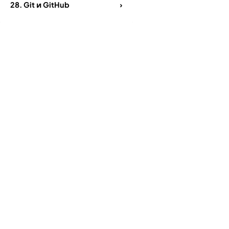
28.
Git и GitHub
›
Comments
Add comment