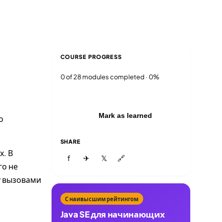
Blog
Login
EN
RU
COURSE PROGRESS
0 of 28 modules completed · 0%
Mark as learned
о
SHARE
х. В
f
✈
𝕏
🔗
го не
у вызовами
С наивысшим рейтингом
Java SE для начинающих