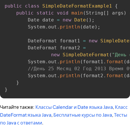
public
class
SimpleDateFormatExample1
{
public
static
void
main
(
String
[
]
 args
)
        Date date 
=
new
Date
(
)
;
        System
.
out
.
println
(
date
)
;
        DateFormat format1 
=
new
SimpleDate
        DateFormat format2 
=
new
SimpleDateFormat
(
"День 
        System
.
out
.
println
(
format1
.
format
(
d
//День 25 Месяц 02 Год 2013 Время 0
        System
.
out
.
println
(
format2
.
format
(
d
}
}
Читайте также:
Классы Calendar и Date языка Java
,
Класс
DateFormat языка Java
,
Бесплатные курсы по Java
,
Тесты
по Java с ответами
.