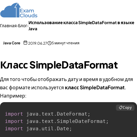
Использование класса SimpleDataFormat в языке
Главная
›
Блог
›
Java
Java Core
5 минут чтения
2019.06.27
Класс SimpleDataFormat
Для того чтобы отображать дату и время в удобном для
вас формате используется
класс SimpleDataFormat
.
Например:
📋
Copy
import
 java
.
text
.
DateFormat
;
import
 java
.
text
.
SimpleDateFormat
;
import
 java
.
util
.
Date
;