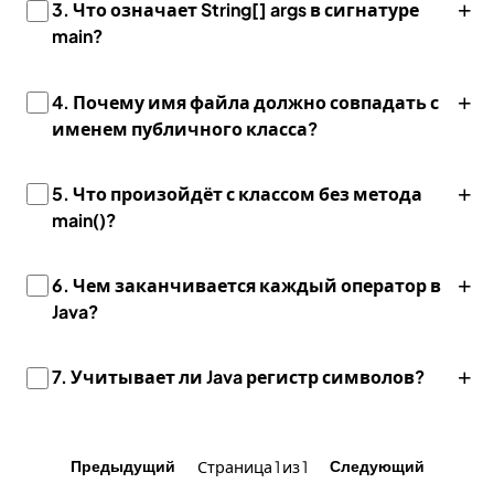
+
3. Что означает String[] args в сигнатуре
main?
+
4. Почему имя файла должно совпадать с
именем публичного класса?
+
5. Что произойдёт с классом без метода
main()?
+
6. Чем заканчивается каждый оператор в
Java?
+
7. Учитывает ли Java регистр символов?
Страница 1 из 1
Предыдущий
Следующий